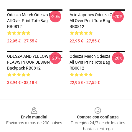
Odesza Merch Odesza Logo
Arte Japonés Odesza Odesza
-20%
-20%
All Over Print Tote Bag
All Over Print Tote Bag
RB0812
RB0812
22,95 € - 27,55 €
22,95 € - 27,55 €
ODESZA AND YELLOW HOUSE
Odesza Merch Odesza Logo
-20%
-20%
FLAWS IN OUR DESIGN
All Over Print Tote Bag
Backpack RB0812
RB0812
33,94 € - 38,18 €
22,95 € - 27,55 €
Footer
Envío mundial
Compra con confianza
Enviamos a más de 200 países
Protegido 24/7 desde los clics
hasta la entrega