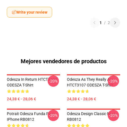
Write your review
1
/
2
Mejores vendedores de productos
Odesza In Return HTCT3107
Odesza As They Really Are
-20%
-20%
ODESZA T-Shirt
HTCT3107 ODESZA T-Shirt
24,38 € - 28,06 €
24,38 € - 28,06 €
Potrait Odesza Funda Para
Odesza Design Classic Mug
-20%
-20%
IPhone RB0812
RB0812