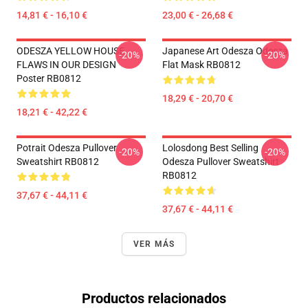
14,81 € - 16,10 €
23,00 € - 26,68 €
ODESZA YELLOW HOUSE
Japanese Art Odesza Odesza
-20%
-20%
FLAWS IN OUR DESIGN
Flat Mask RB0812
Poster RB0812
18,29 € - 20,70 €
18,21 € - 42,22 €
Potrait Odesza Pullover
Lolosdong Best Selling
-20%
-20%
Sweatshirt RB0812
Odesza Pullover Sweatshirt
RB0812
37,67 € - 44,11 €
37,67 € - 44,11 €
VER MÁS
Productos relacionados