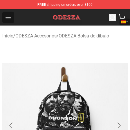
FREE
shipping on orders over $100
ODESZA Shop - Official ODESZA Merchandise Store
Open menu
Inicio
/
ODESZA Accesorios
/
ODESZA Bolsa de dibujo