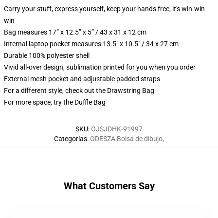
Carry your stuff, express yourself, keep your hands free, it's win-win-
win
Bag measures 17” x 12.5” x 5” / 43 x 31 x 12 cm
Internal laptop pocket measures 13.5" x 10.5" / 34 x 27 cm
Durable 100% polyester shell
Vivid all-over design, sublimation printed for you when you order
External mesh pocket and adjustable padded straps
For a different style, check out the Drawstring Bag
For more space, try the Duffle Bag
SKU
:
OJSJDHK-91997
Categorías
:
ODESZA Bolsa de dibujo
,
What Customers Say