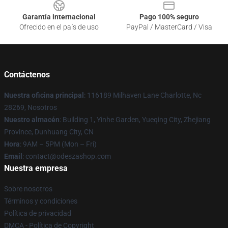
Garantía internacional
Pago 100% seguro
Ofrecido en el país de uso
PayPal / MasterCard / Visa
Contáctenos
Nuestra oficina principal
: 116189 Milhaven Lane Charlotte, Nc
28269, Nosotros
Nuestro almacén
: Building 1, Yinhe Garden, Yueqing City, Zhejiang
Province, Dunhuang City, CN
Hora
: 9AM – 5PM (Mon – Fri)
Email
: contact@odeszashop.com
Nuestra empresa
Sobre nosotros
Términos y condiciones
Política de privacidad
DMCA - Política de Copyright