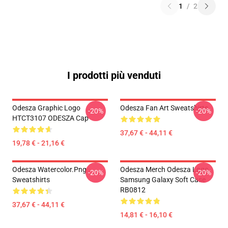
1
/
2
I prodotti più venduti
Odesza Graphic Logo
Odesza Fan Art Sweatshirts
-20%
-20%
HTCT3107 ODESZA Cap
37,67 € - 44,11 €
19,78 € - 21,16 €
Odesza Watercolor.png
Odesza Merch Odesza Logo
-20%
-20%
Sweatshirts
Samsung Galaxy Soft Case
RB0812
37,67 € - 44,11 €
14,81 € - 16,10 €