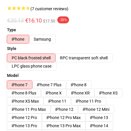
(7 customer reviews)
€20.13
€16.10
-20%
$17.50
Type
iPhone
Samsung
Style
PC black frosted shell
RPC transparent soft shell
LPC glass phone case
Model
iPhone 7
iPhone 7 Plus
iPhone 8
iPhone 8 Plus
iPhone X
iPhone XR
iPhone XS
iPhone XS Max
iPhone 11
iPhone 11 Pro
iPhone 11 Pro Max
iPhone 12
iPhone 12 Mini
iPhone 12 Pro
iPhone 12 Pro Max
iPhone 13
iPhone 13 Pro
iPhone 13 Pro Max
iPhone 14