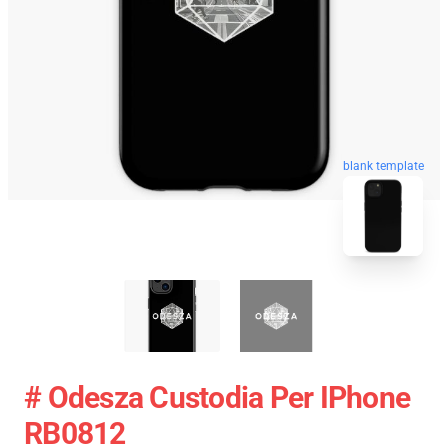
blank template
# Odesza Custodia Per IPhone
RB0812