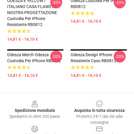
ODESZA E YELLOW /
Odesza Custodia Per IPhone
-20%
-20%
ITALIANO CASA FLAWS IN
RB0812
NOSTRA PROGETTAZIONE
Custodia Per IPhone
14,81 € - 16,10 €
Resistente RB0812
14,81 € - 16,10 €
Odesza Merch Odesza
Odesza Design IPhone
-20%
-20%
Custodia Per IPhone RB0812
Resistente Caso RB0812
14,81 € - 16,10 €
14,81 € - 16,10 €
Footer
Spedizione mondiale
Acquista in tutta sicurezza
Spediamo in oltre 200 paesi
Protetto 24/7 dai clic alla
consegna