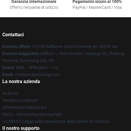
Garanzia internazionale
Pagamento sicuro al 100%
Offerto nel paese di utilizzo
PayPal / MasterCard / Visa
Contattaci
Il nostro ufficio
: 116189 Milhaven Lane Charlotte, Nc 28269, Noi
Il nostro magazzino
: Edificio 1, Yinhe Garden, Yueqing City, Zhejiang
Province, Dunhuang City, CN
Orario
: 9AM – 5PM (Mon – Fri)
Email
: contattiodeszashop.com
La nostra azienda
Su di noi
Termini e condizioni
Informativa sulla privacy
DMCA - Informativa sul copyright
CA SB657: Legge sulla trasparenza della catena di fornitura
Il nostro supporto