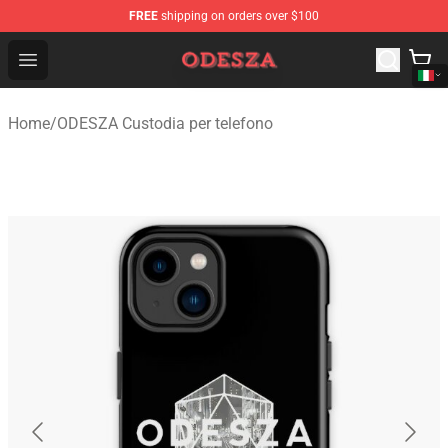
FREE
shipping on orders over $100
ODESZA Shop - Official ODESZA Merchandise Store
Open menu
Home
/
ODESZA Custodia per telefono