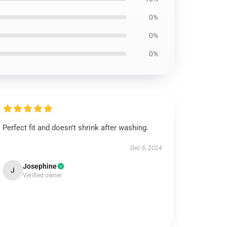
0%
0%
0%
Perfect fit and doesn't shrink after washing.
Dec 6, 2024
Josephine
J
Verified owner