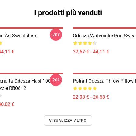
I prodotti più venduti
-20%
n Art Sweatshirts
Odesza Watercolor.png Sweat
44,11 €
37,67 € - 44,11 €
-20%
Vendita Odesza Hasil10000
Potrait Odesza Throw Pillow
zzle RB0812
22,08 € - 26,68 €
40,02 €
VISUALIZZA ALTRO