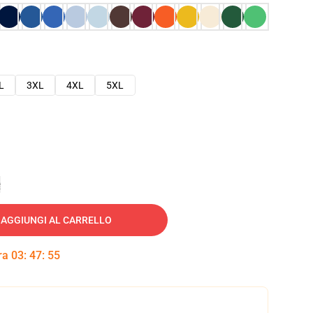
L
3XL
4XL
5XL
e
AGGIUNGI AL CARRELLO
tra
03
:
47
:
54