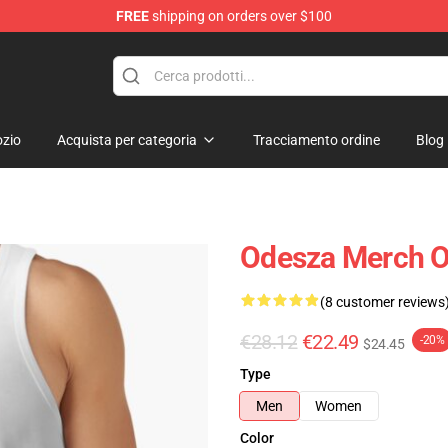
FREE
shipping on orders over $100
zio
Acquista per categoria
Tracciamento ordine
Blog
Odesza Merch O
(8 customer reviews
€28.12
€22.49
-20%
$24.45
Type
Men
Women
Color