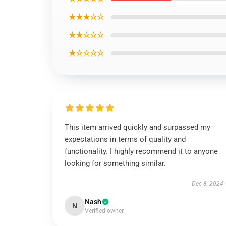
★★★☆☆
★★☆☆☆
★☆☆☆☆
This item arrived quickly and surpassed my
expectations in terms of quality and
functionality. I highly recommend it to anyone
looking for something similar.
Dec 8, 2024
Nash
N
Verified owner