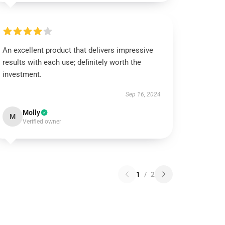
An excellent product that delivers impressive
results with each use; definitely worth the
investment.
Sep 16, 2024
Molly
M
Verified owner
1
/
2