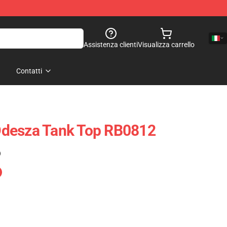
Assistenza clienti
Visualizza carrello
Contatti
desza Tank Top RB0812
)