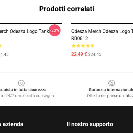
Prodotti correlati
-20%
erch Odesza Logo Tank Top
Odesza Merch Odesza Logo 
RB0812
22,49 €
4.45
$24.45
cquista in tutta sicurezza
Garanzia internazional
to 24/7 dai clic alla consegna
Offerto nel paese di utiliz
a azienda
Il nostro supporto