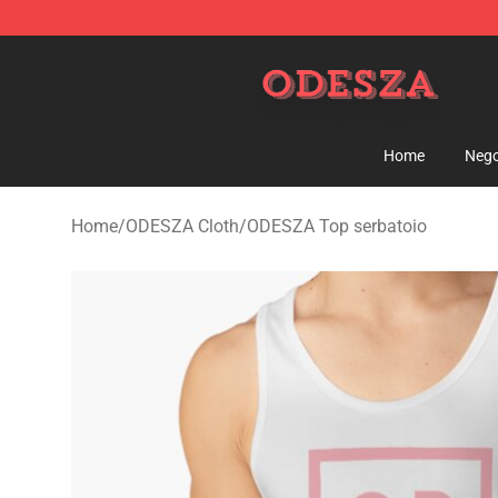
ODESZA Shop - Official ODESZA Merchandise Store
Home
Nego
Home
/
ODESZA Cloth
/
ODESZA Top serbatoio