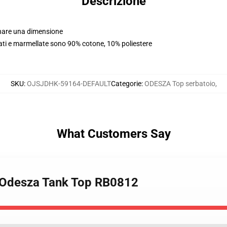
Descrizione
dinare una dimensione
ldati e marmellate sono 90% cotone, 10% poliestere
SKU
:
OJSJDHK-59164-DEFAULT
Categorie
:
ODESZA Top serbatoio
,
What Customers Say
 Odesza Tank Top RB0812