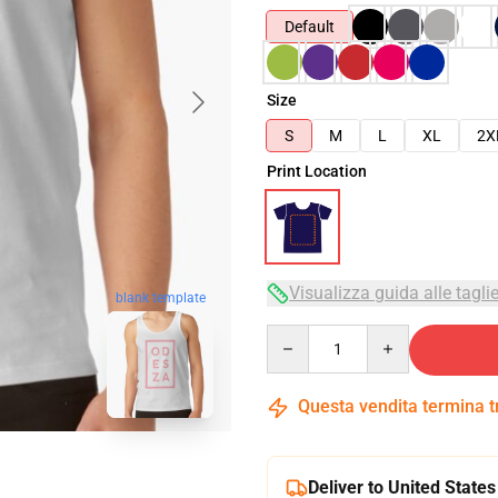
Default
Size
S
M
L
XL
2X
Print Location
Visualizza guida alle tagli
blank template
Quantity
Questa vendita termina 
Deliver to United States