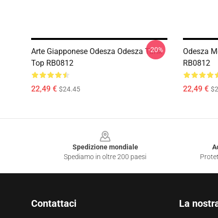
-20%
Arte Giapponese Odesza Odesza Tank
Odesza M
Top RB0812
RB0812
22,49 €
22,49 €
$24.45
$2
Footer
Spedizione mondiale
A
Spediamo in oltre 200 paesi
Protet
Contattaci
La nostr