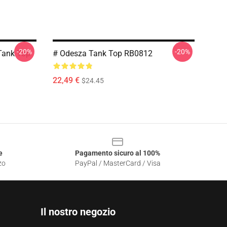
-20%
-20%
Tank Top
# Odesza Tank Top RB0812
22,49 €
$24.45
e
Pagamento sicuro al 100%
zo
PayPal / MasterCard / Visa
Il nostro negozio