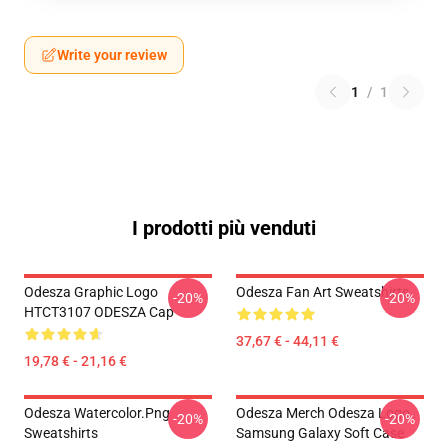
Write your review
1
/
1
I prodotti più venduti
Odesza Graphic Logo
Odesza Fan Art Sweatshirts
-20%
-20%
HTCT3107 ODESZA Cap
37,67 € - 44,11 €
19,78 € - 21,16 €
Odesza Watercolor.png
Odesza Merch Odesza Logo
-20%
-20%
Sweatshirts
Samsung Galaxy Soft Case