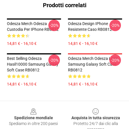
Prodotti correlati
Odesza Merch Odesza
Odesza Design IPhone
-20%
-20%
Custodia Per IPhone RB0812
Resistente Caso RB0812
14,81 € - 16,10 €
14,81 € - 16,10 €
Best Selling Odesza
Odesza Merch Odesza Logo
-20%
-20%
Hasil10000 Samsung Galaxy
Samsung Galaxy Soft Case
Soft Case RB0812
RB0812
14,81 € - 16,10 €
14,81 € - 16,10 €
Footer
Spedizione mondiale
Acquista in tutta sicurezza
Spediamo in oltre 200 paesi
Protetto 24/7 dai clic alla