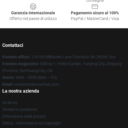
consegna
Garanzia internazionale
Pagamento sicuro al 100%
Offerto nel paese di utilizzo
PayPal / MasterCard / Visa
Contattaci
Il nostro ufficio
: 116189 Milhaven Lane Charlotte, Nc 28269, Noi
Il nostro magazzino
: Edificio 1, Yinhe Garden, Yueqing City, Zhejiang
Province, Dunhuang City, CN
Orario
: 9AM – 5PM (Mon – Fri)
Email
: contattiodeszashop.com
La nostra azienda
Su di noi
Termini e condizioni
Informativa sulla privacy
DMCA - Informativa sul copyright