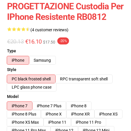
PROGETTAZIONE Custodia Per
IPhone Resistente RB0812
(4 customer reviews)
€20.13
€16.10
-20%
$17.50
Type
iPhone
Samsung
Style
PC black frosted shell
RPC transparent soft shell
LPC glass phone case
Model
iPhone 7
iPhone 7 Plus
iPhone 8
iPhone 8 Plus
iPhone X
iPhone XR
iPhone XS
iPhone XS Max
iPhone 11
iPhone 11 Pro
iPhone 11 Pro Max
iPhone 12
iPhone 12 Mini