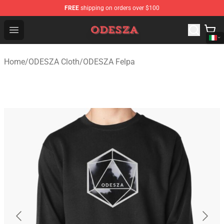
FREE
shipping on orders over $100
ODESZA Shop - Official ODESZA Merchandise Store
Open menu
Home
/
ODESZA Cloth
/
ODESZA Felpa