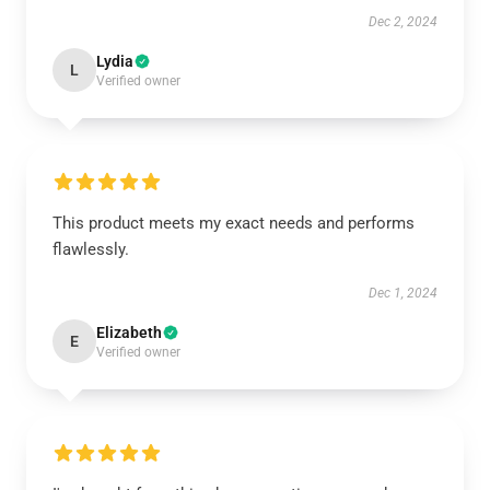
Dec 2, 2024
Lydia
L
Verified owner
This product meets my exact needs and performs
flawlessly.
Dec 1, 2024
Elizabeth
E
Verified owner