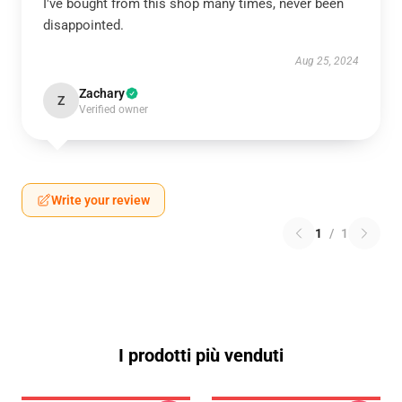
I've bought from this shop many times, never been
disappointed.
Aug 25, 2024
Zachary
Z
Verified owner
Write your review
1
/
1
I prodotti più venduti