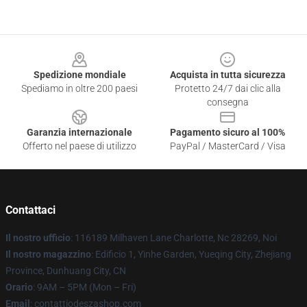
Footer
Spedizione mondiale
Acquista in tutta sicurezza
Spediamo in oltre 200 paesi
Protetto 24/7 dai clic alla
consegna
Garanzia internazionale
Pagamento sicuro al 100%
Offerto nel paese di utilizzo
PayPal / MasterCard / Visa
Contattaci
Il nostro ufficio
: 116189 Milhaven Lane Charlotte, Nc 28269, Noi
Il nostro magazzino
: Edificio 1, Yinhe Garden, Yueqing City, Zhejiang
Province, Dunhuang City, CN
Orario
: 9AM – 5PM (Mon – Fri)
Email
: contattiodeszashop.com