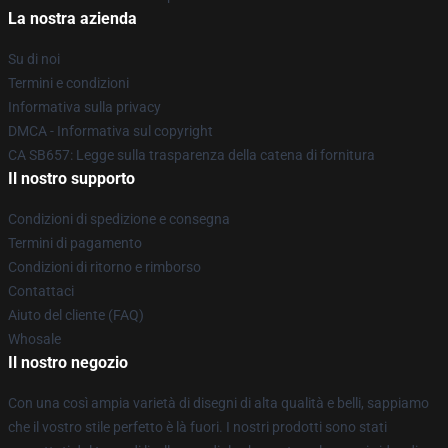
La nostra azienda
Su di noi
Termini e condizioni
Informativa sulla privacy
DMCA - Informativa sul copyright
CA SB657: Legge sulla trasparenza della catena di fornitura
Il nostro supporto
Condizioni di spedizione e consegna
Termini di pagamento
Condizioni di ritorno e rimborso
Contattaci
Aiuto del cliente (FAQ)
Whosale
Il nostro negozio
Con una così ampia varietà di disegni di alta qualità e belli, sappiamo
che il vostro stile perfetto è là fuori. I nostri prodotti sono stati