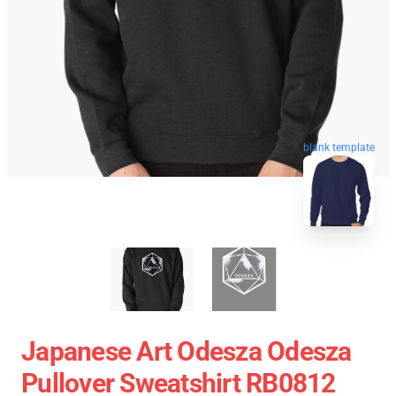
blank template
Japanese Art Odesza Odesza
Pullover Sweatshirt RB0812