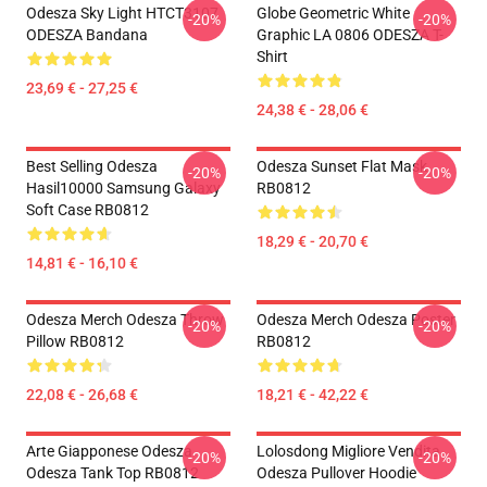
Odesza Sky Light HTCT3107
Globe Geometric White
-20%
-20%
ODESZA Bandana
Graphic LA 0806 ODESZA T-
Shirt
23,69 € - 27,25 €
24,38 € - 28,06 €
Best Selling Odesza
Odesza Sunset Flat Mask
-20%
-20%
Hasil10000 Samsung Galaxy
RB0812
Soft Case RB0812
18,29 € - 20,70 €
14,81 € - 16,10 €
Odesza Merch Odesza Throw
Odesza Merch Odesza Poster
-20%
-20%
Pillow RB0812
RB0812
22,08 € - 26,68 €
18,21 € - 42,22 €
Arte Giapponese Odesza
Lolosdong Migliore Vendita
-20%
-20%
Odesza Tank Top RB0812
Odesza Pullover Hoodie