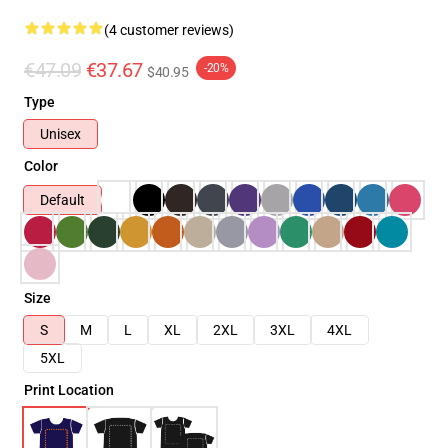
(4 customer reviews)
€47.09
€37.67
-20%
$40.95
Type
Unisex
Color
Default
Size
S
M
L
XL
2XL
3XL
4XL
5XL
Print Location