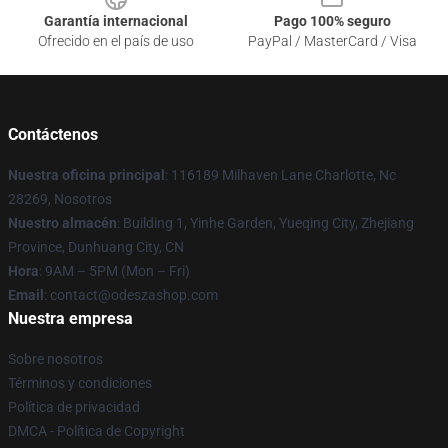
Garantía internacional
Pago 100% seguro
Ofrecido en el país de uso
PayPal / MasterCard / Visa
Contáctenos
Nuestra oficina principal
: 116189 Milhaven Lane Charlotte, Nc
28269, Nosotros
Nuestro almacén
: Building 1, Yinhe Garden, Yueqing City, Zhejiang
Province, Dunhuang City, CN
Hora
: 9AM – 5PM (Mon – Fri)
Email
: contact@odeszashop.com
Nuestra empresa
Sobre nosotros
Términos y condiciones
Política de privacidad
DMCA - Política de Copyright