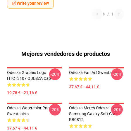
Write your review
1
/
1
Mejores vendedores de productos
Odesza Graphic Logo
Odesza Fan Art Sweatshirts
-20%
-20%
HTCT3107 ODESZA Cap
37,67 € - 44,11 €
19,78 € - 21,16 €
Odesza Watercolor.png
Odesza Merch Odesza Logo
-20%
-20%
Sweatshirts
Samsung Galaxy Soft Case
RB0812
37,67 € - 44,11 €