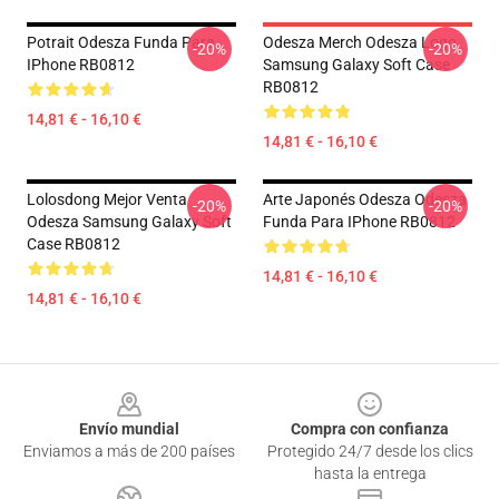
Potrait Odesza Funda Para
Odesza Merch Odesza Logo
-20%
-20%
IPhone RB0812
Samsung Galaxy Soft Case
RB0812
14,81 € - 16,10 €
14,81 € - 16,10 €
Lolosdong Mejor Venta
Arte Japonés Odesza Odesza
-20%
-20%
Odesza Samsung Galaxy Soft
Funda Para IPhone RB0812
Case RB0812
14,81 € - 16,10 €
14,81 € - 16,10 €
Footer
Envío mundial
Compra con confianza
Enviamos a más de 200 países
Protegido 24/7 desde los clics
hasta la entrega