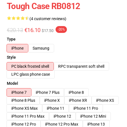
Tough Case RB0812
(4 customer reviews)
€20.13
€16.10
-20%
$17.50
Type
iPhone
Samsung
Style
PC black frosted shell
RPC transparent soft shell
LPC glass phone case
Model
iPhone 7
iPhone 7 Plus
iPhone 8
iPhone 8 Plus
iPhone X
iPhone XR
iPhone XS
iPhone XS Max
iPhone 11
iPhone 11 Pro
iPhone 11 Pro Max
iPhone 12
iPhone 12 Mini
iPhone 12 Pro
iPhone 12 Pro Max
iPhone 13