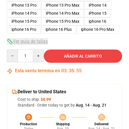
iPhone 13 Pro
iPhone 13 Pro Max
iPhone 14
iPhone 14 Pro
iPhone 14 Pro Max
iPhone 15
iPhone 15 Pro
iPhone 15 Pro Max
iphone 16
iphone 16 Pro
iphone 16 Plus
iphone 16 Pro Max
Ver guía de tallas
Quantity
AÑADIR AL CARRITO
Esta venta termina en
03
:
35
:
54
Deliver to United States
Cost to ship:
$6.99
Standard - Order today to get by
Aug. 14 - Aug. 21
Production
Shipping
Delivered
Today
Aug. 10
Aug. 14 - Aug. 21