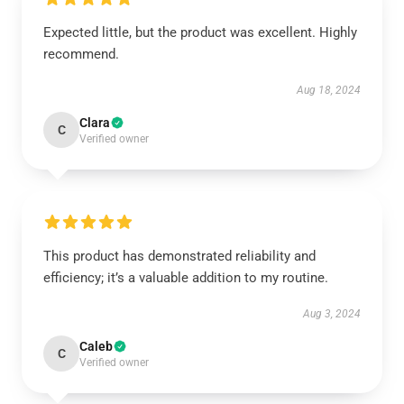
Expected little, but the product was excellent. Highly
recommend.
Aug 18, 2024
Clara
C
Verified owner
This product has demonstrated reliability and
efficiency; it’s a valuable addition to my routine.
Aug 3, 2024
Caleb
C
Verified owner