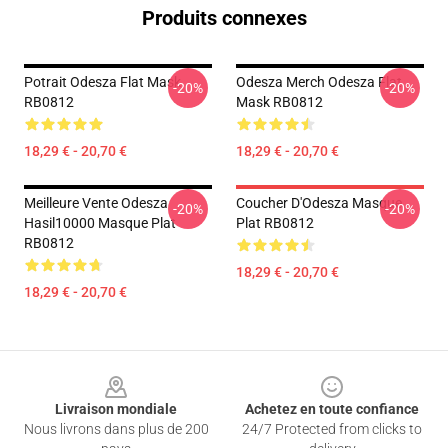
Produits connexes
Potrait Odesza Flat Mask
Odesza Merch Odesza Flat
-20%
-20%
RB0812
Mask RB0812
18,29 € - 20,70 €
18,29 € - 20,70 €
Meilleure Vente Odesza
Coucher D'Odesza Masque
-20%
-20%
Hasil10000 Masque Plat
Plat RB0812
RB0812
18,29 € - 20,70 €
18,29 € - 20,70 €
Footer
Livraison mondiale
Achetez en toute confiance
Nous livrons dans plus de 200
24/7 Protected from clicks to