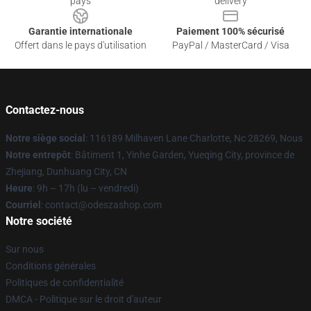
pays
delivery
Garantie internationale
Paiement 100% sécurisé
Offert dans le pays d'utilisation
PayPal / MasterCard / Visa
Contactez-nous
Notre siège social
: 116189 Milhaven Lane Charlotte, Nc 28269, Nous
Notre entrepôt
: Bâtiment 1, Yinhe Garden, Yueqing City, province de
Zhejiang, Dunhuang City, CN
Heure
: 9h – 17h (lu – vendredi)
Courriel
: contact@odeszashop.com
Notre société
Sur nous
Conditions générales
Politiques de confidentialité
DMCA - Politique sur le droit d'auteur