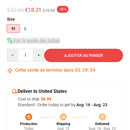
€22.88
€18.31
-20%
$19.90
Size
M
L
Voir le guide des tailles
Quantity
AJOUTER AU PANIER
Cette vente se termine dans
03
:
29
:
53
Deliver to United States
Cost to ship:
$6.99
Standard - Order today to get by
Aug. 16 - Aug. 23
Production
Shipping
Delivered
Today
Aug. 12
Aug. 16 - Aug. 23