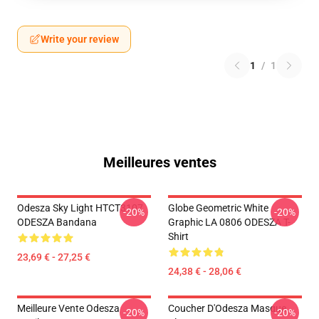
Write your review
1
/
1
Meilleures ventes
Odesza Sky Light HTCT3107
Globe Geometric White
-20%
-20%
ODESZA Bandana
Graphic LA 0806 ODESZA T-
Shirt
23,69 € - 27,25 €
24,38 € - 28,06 €
Meilleure Vente Odesza
Coucher D'Odesza Masque
-20%
-20%