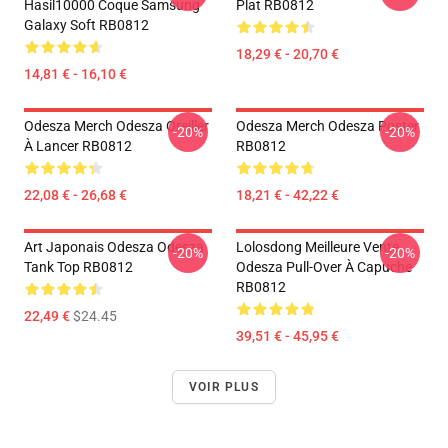
Hasil10000 Coque Samsung
Plat RB0812
Galaxy Soft RB0812
18,29 € - 20,70 €
14,81 € - 16,10 €
Odesza Merch Odesza Oreiller
Odesza Merch Odesza Poster
-20%
-20%
À Lancer RB0812
RB0812
22,08 € - 26,68 €
18,21 € - 42,22 €
Art Japonais Odesza Odesza
Lolosdong Meilleure Vente
-20%
-20%
Tank Top RB0812
Odesza Pull-Over À Capuche
RB0812
22,49 €
$24.45
39,51 € - 45,95 €
VOIR PLUS