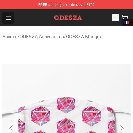
FREE
shipping on orders over $100
ODESZA Shop - Official ODESZA Merchandise Store
Open menu
Accueil
/
ODESZA Accessoires
/
ODESZA Masque