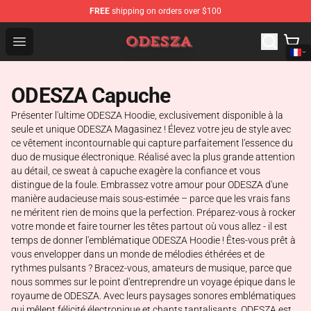
FREE
shipping on orders over $100
ODESZA Shop - Official ODESZA Merchandise Store
Open menu
ODESZA Capuche
Présenter l'ultime ODESZA Hoodie, exclusivement disponible à la
seule et unique ODESZA Magasinez ! Élevez votre jeu de style avec
ce vêtement incontournable qui capture parfaitement l'essence du
duo de musique électronique. Réalisé avec la plus grande attention
au détail, ce sweat à capuche exagère la confiance et vous
distingue de la foule. Embrassez votre amour pour ODESZA d'une
manière audacieuse mais sous-estimée – parce que les vrais fans
ne méritent rien de moins que la perfection. Préparez-vous à rocker
votre monde et faire tourner les têtes partout où vous allez - il est
temps de donner l'emblématique ODESZA Hoodie ! Êtes-vous prêt à
vous envelopper dans un monde de mélodies éthérées et de
rythmes pulsants ? Bracez-vous, amateurs de musique, parce que
nous sommes sur le point d'entreprendre un voyage épique dans le
royaume de ODESZA. Avec leurs paysages sonores emblématiques
qui mêlent félicité électronique et chants tantalisants, ODESZA est