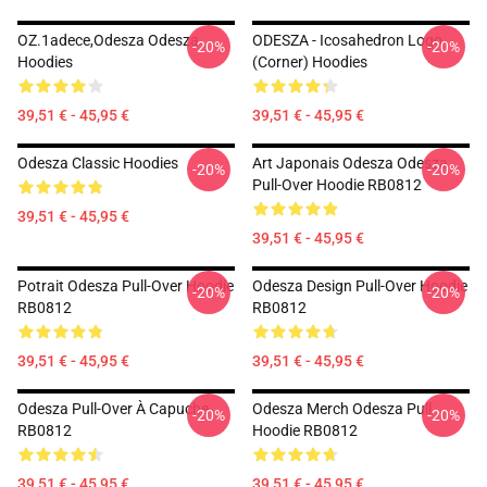
OZ.1adece,odesza Odesza
ODESZA - Icosahedron Logo
-20%
-20%
Hoodies
(corner) Hoodies
39,51 € - 45,95 €
39,51 € - 45,95 €
Odesza Classic Hoodies
Art Japonais Odesza Odesza
-20%
-20%
Pull-Over Hoodie RB0812
39,51 € - 45,95 €
39,51 € - 45,95 €
Potrait Odesza Pull-Over Hoodie
Odesza Design Pull-Over Hoodie
-20%
-20%
RB0812
RB0812
39,51 € - 45,95 €
39,51 € - 45,95 €
Odesza Pull-Over À Capuche
Odesza Merch Odesza Pull
-20%
-20%
RB0812
Hoodie RB0812
39,51 € - 45,95 €
39,51 € - 45,95 €