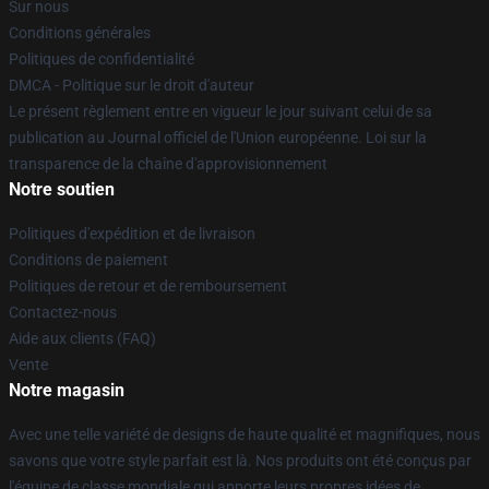
Sur nous
Conditions générales
Politiques de confidentialité
DMCA - Politique sur le droit d'auteur
Le présent règlement entre en vigueur le jour suivant celui de sa
publication au Journal officiel de l'Union européenne. Loi sur la
transparence de la chaîne d'approvisionnement
Notre soutien
Politiques d'expédition et de livraison
Conditions de paiement
Politiques de retour et de remboursement
Contactez-nous
Aide aux clients (FAQ)
Vente
Notre magasin
Avec une telle variété de designs de haute qualité et magnifiques, nous
savons que votre style parfait est là. Nos produits ont été conçus par
l'équipe de classe mondiale qui apporte leurs propres idées de