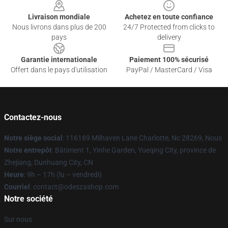
Livraison mondiale
Achetez en toute confiance
Nous livrons dans plus de 200
24/7 Protected from clicks to
pays
delivery
Garantie internationale
Paiement 100% sécurisé
Offert dans le pays d'utilisation
PayPal / MasterCard / Visa
Contactez-nous
Notre siège social
: 116189 Milhaven Lane Charlotte, Nc 28269, Nous
Notre entrepôt
: Bâtiment 1, Yinhe Garden, Yueqing City, province de
Zhejiang, Dunhuang City, CN
Heure
: 9h – 17h (lu – vendredi)
Courriel
: contact@odeszashop.com
Notre société
Sur nous