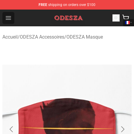
FREE
shipping on orders over $100
ODESZA Shop - Official ODESZA Merchandise Store
Open menu
Accueil
/
ODESZA Accessoires
/
ODESZA Masque