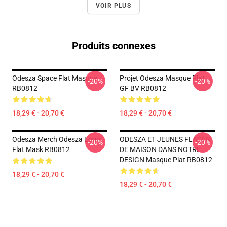
VOIR PLUS
Produits connexes
Odesza Space Flat Masque
Projet Odesza Masque Plat
-20%
-20%
RB0812
GF BV RB0812
18,29 € - 20,70 €
18,29 € - 20,70 €
Odesza Merch Odesza Logo
ODESZA ET JEUNES FLACES
-20%
-20%
Flat Mask RB0812
DE MAISON DANS NOTRE
DESIGN Masque Plat RB0812
18,29 € - 20,70 €
18,29 € - 20,70 €
Footer