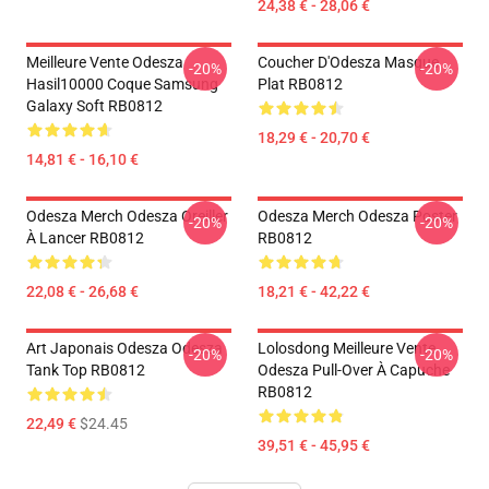
24,38 € - 28,06 €
Meilleure Vente Odesza
Coucher D'Odesza Masque
-20%
-20%
Hasil10000 Coque Samsung
Plat RB0812
Galaxy Soft RB0812
18,29 € - 20,70 €
14,81 € - 16,10 €
Odesza Merch Odesza Oreiller
Odesza Merch Odesza Poster
-20%
-20%
À Lancer RB0812
RB0812
22,08 € - 26,68 €
18,21 € - 42,22 €
Art Japonais Odesza Odesza
Lolosdong Meilleure Vente
-20%
-20%
Tank Top RB0812
Odesza Pull-Over À Capuche
RB0812
22,49 €
$24.45
39,51 € - 45,95 €