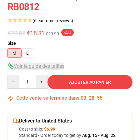
RB0812
(6 customer reviews)
€22.88
€18.31
-20%
$19.90
Size
M
L
Voir le guide des tailles
Quantity
AJOUTER AU PANIER
Cette vente se termine dans
03
:
28
:
54
Deliver to United States
Cost to ship:
$6.99
Standard - Order today to get by
Aug. 15 - Aug. 22