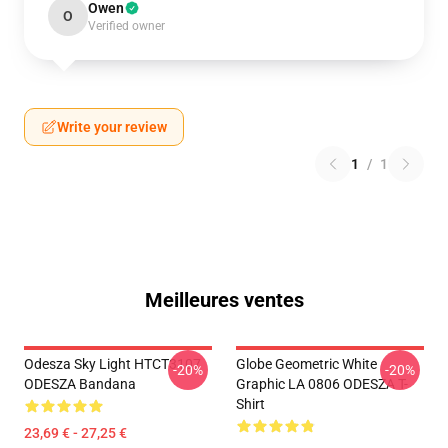
Owen
O
Verified owner
Write your review
1
/
1
Meilleures ventes
Odesza Sky Light HTCT3107
Globe Geometric White
-20%
-20%
ODESZA Bandana
Graphic LA 0806 ODESZA T-
Shirt
23,69 € - 27,25 €