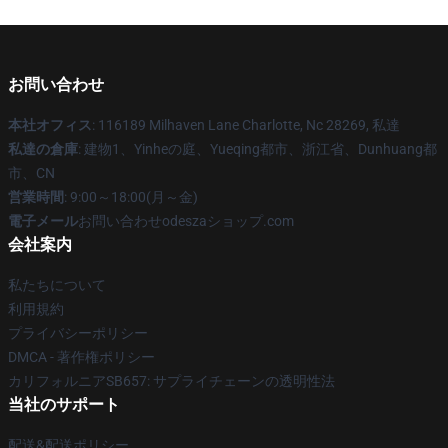
お問い合わせ
本社オフィス
: 116189 Milhaven Lane Charlotte, Nc 28269, 私達
私達の倉庫
: 建物1、Yinheの庭、Yueqing都市、浙江省、Dunhuang都
市、CN
営業時間
: 9:00～18:00(月～金)
電子メール
お問い合わせodeszaショップ.com
会社案内
私たちについて
利用規約
プライバシーポリシー
DMCA - 著作権ポリシー
カリフォルニアSB657: サプライチェーンの透明性法
当社のサポート
配送&配送ポリシー