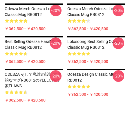
Odesza Merch Odesza Logo
Odesza Merch Odesza Logo
-20%
-20%
Classic Mug RB0812
Classic Mug RB0812
￥362,500 - ￥420,500
￥362,500 - ￥420,500
Best Selling Odesza Hasil10000
Lolosdong Best Selling Odesza
-20%
-20%
Classic Mug RB0812
Classic Mug RB0812
￥362,500 - ￥420,500
￥362,500 - ￥420,500
ODESZA そして私達の設計古典
Odesza Design Classic Mug
-20%
-20%
的なマグRB0812のYELLOWの
RB0812
家FLAWS
￥362,500 - ￥420,500
￥362,500 - ￥420,500