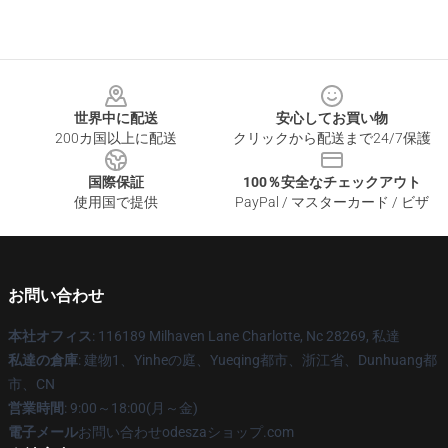
Footer
世界中に配送
安心してお買い物
200カ国以上に配送
クリックから配送まで24/7保護
国際保証
100％安全なチェックアウト
使用国で提供
PayPal / マスターカード / ビザ
お問い合わせ
本社オフィス
: 116189 Milhaven Lane Charlotte, Nc 28269, 私達
私達の倉庫
: 建物1、Yinheの庭、Yueqing都市、浙江省、Dunhuang都
市、CN
営業時間
: 9:00～18:00(月～金)
電子メール
お問い合わせodeszaショップ.com