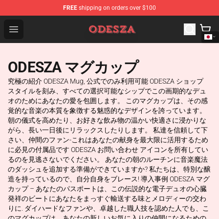
FREE
shipping on orders over $100
ODESZA Shop - Official ODESZA Merchandise Store
Open menu
ODESZA マグカップ
究極の紹介 ODESZA Mug, 公式でのみ利用可能 ODESZA ショップ
スタイルを刻み、すべての選択可能なシップでこの画期的なデュ
オのためにあなたの愛を包囲します。 このマグカップは、その感
覚的な音楽の本質を象徴する魅惑的なデザインを誇っています。
朝の儀式を高めたり、お好きな飲み物の温かい快適さに浸かりな
がら、長い一日後にリラックスしたりします。 私達を信頼して下
さい、仲間のファン-これはあなたの献身を最大限に活用するため
に必見の付属品です ODESZA お問い合わせ アイコンを所有してい
るのを見逃さないでください。 あなたの朝のルーチンに音楽魔法
のダッシュを追加する準備ができていますか? 私たちは、特別な醸
造を持っているので、自分自身をブレース! 導入事例 ODESZA マグ
カップ – あなたのパスポートは、この伝説的な電子デュオの心臓
発祥のビートにあなたをまっすぐ輸送する味とメロディーの交わ
りに. ダイハードなファンや、卓越した職人技を認めた人でも、こ
のマグカップは、あなたの新しいお気に入りの仲間になるための