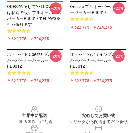
ODESZA そしてYELLOWの家
Odesza プルオーバーパーカ
-20%
-20%
は私達の設計プルオーバーの
ーパーカー RB0812
パーカーRB0812でFLAWSを
引っ張ります
￥622,775 - ￥724,275
￥622,775 - ￥724,275
ポトライト Odesza プルオー
オデッサのデザインプルオー
-20%
-20%
バーパーカーパーカー
バーパーカーパーカー
RB0812
RB0812
￥622,775 - ￥724,275
￥622,775 - ￥724,275
Footer
世界中に配送
安心してお買い物
200カ国以上に配送
クリックから配送まで24/7保護