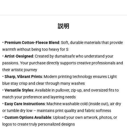
説明
•
Premium Cotton-Fleece Blend
: Soft, durable materials that provide
warmth without being too heavy for S
•
Artist-Designed
: Created by dumaitsafe who understand your
passions. Your purchase directly supports creative professionals and
their artistic journey
•
Sharp, Vibrant Prints
: Modern printing technology ensures Light
blue stay crisp and clear through many washes
•
Versatile Styles
: Available in pullover, zip-up, and oversized fits to
match your preference and layering needs
•
Easy Care Instructions
: Machine washable cold (inside out), air dry
or tumble dry low – maintains print quality and fabric softness
•
Custom Options Available
: Upload your own artwork, photos, or
logos to create truly personalized designs