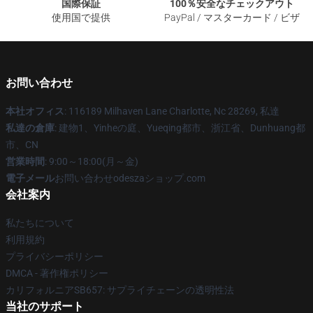
国際保証
100％安全なチェックアウト
使用国で提供
PayPal / マスターカード / ビザ
お問い合わせ
本社オフィス
: 116189 Milhaven Lane Charlotte, Nc 28269, 私達
私達の倉庫
: 建物1、Yinheの庭、Yueqing都市、浙江省、Dunhuang都
市、CN
営業時間
: 9:00～18:00(月～金)
電子メール
お問い合わせodeszaショップ.com
会社案内
私たちについて
利用規約
プライバシーポリシー
DMCA - 著作権ポリシー
カリフォルニアSB657: サプライチェーンの透明性法
当社のサポート