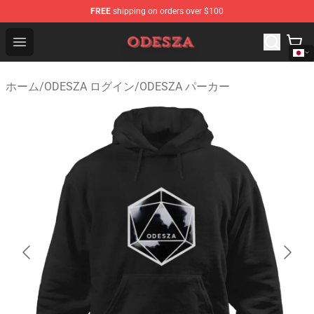
FREE
shipping on orders over $100
ODESZA Shop - Official ODESZA Merchandise Store
Open menu
ホーム
/
ODESZA ログイン
/
ODESZA パーカー