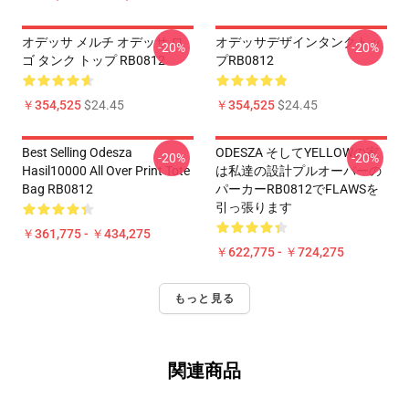
オデッサ メルチ オデッサ ロ
オデッサデザインタンクトッ
-20%
-20%
ゴ タンク トップ RB0812
プRB0812
￥354,525
$24.45
￥354,525
$24.45
Best Selling Odesza
ODESZA そしてYELLOWの家
-20%
-20%
Hasil10000 All Over Print Tote
は私達の設計プルオーバーの
Bag RB0812
パーカーRB0812でFLAWSを
引っ張ります
￥361,775 - ￥434,275
￥622,775 - ￥724,275
もっと見る
関連商品