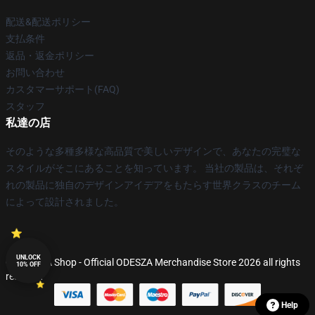
配送&配送ポリシー
支払条件
返品・返金ポリシー
お問い合わせ
カスタマーサポート(FAQ)
スタッフ
私達の店
そのような多種多様な高品質で美しいデザインで、あなたの完璧な
スタイルがそこにあることを知っています。 当社の製品は、それぞ
れの製品に独自のデザインアイデアをもたらす世界クラスのチーム
によって設計されました。
UNLOCK
© ODESZA Shop - Official ODESZA Merchandise Store 2026 all rights
10% OFF
reserved
Help