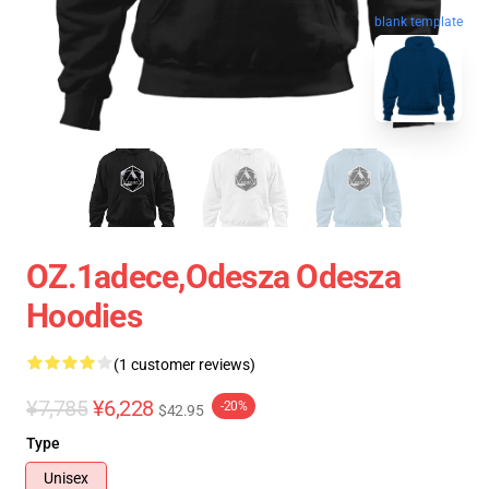
blank template
OZ.1adece,odesza Odesza
Hoodies
(1 customer reviews)
¥7,785
¥6,228
-20%
$42.95
Type
Unisex