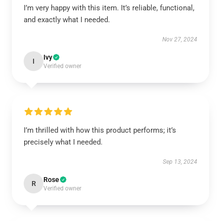
I’m very happy with this item. It’s reliable, functional,
and exactly what I needed.
Nov 27, 2024
Ivy
I
Verified owner
I’m thrilled with how this product performs; it’s
precisely what I needed.
Sep 13, 2024
Rose
R
Verified owner