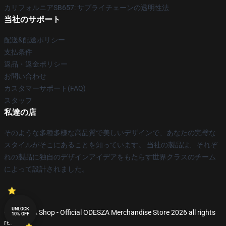
カリフォルニアSB657: サプライチェーンの透明性法
当社のサポート
配送&配送ポリシー
支払条件
返品・返金ポリシー
お問い合わせ
カスタマーサポート(FAQ)
スタッフ
私達の店
そのような多種多様な高品質で美しいデザインで、あなたの完璧な
スタイルがそこにあることを知っています。 当社の製品は、それぞ
れの製品に独自のデザインアイデアをもたらす世界クラスのチーム
によって設計されました。
UNLOCK
© ODESZA Shop - Official ODESZA Merchandise Store 2026 all rights
10% OFF
reserved