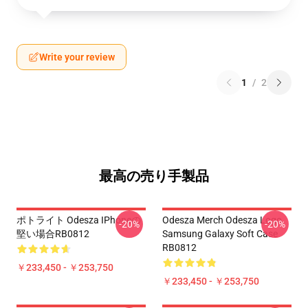
Write your review
1
/
2
最高の売り手製品
ポトライト Odesza IPhoneの
Odesza Merch Odesza Logo
-20%
-20%
堅い場合RB0812
Samsung Galaxy Soft Case
RB0812
￥233,450 - ￥253,750
￥233,450 - ￥253,750