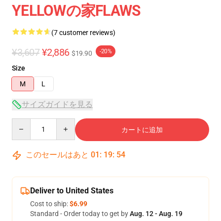
YELLOWの家FLAWS
(7 customer reviews)
¥3,607
¥2,886
-20%
$19.90
Size
M
L
サイズガイドを見る
Quantity
カートに追加
このセールはあと
01
:
19
:
53
Deliver to United States
Cost to ship:
$6.99
Standard - Order today to get by
Aug. 12 - Aug. 19