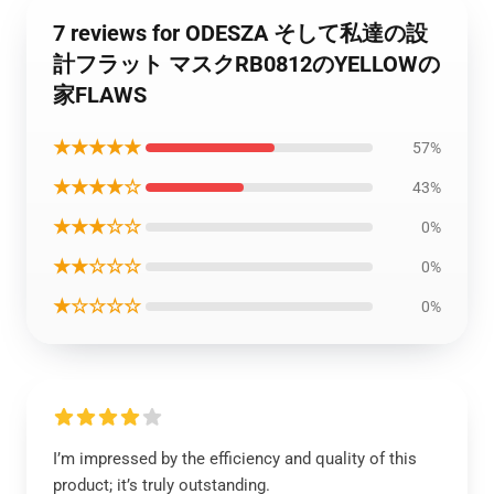
7 reviews for ODESZA そして私達の設
計フラット マスクRB0812のYELLOWの
家FLAWS
★★★★★
57%
★★★★☆
43%
★★★☆☆
0%
★★☆☆☆
0%
★☆☆☆☆
0%
I’m impressed by the efficiency and quality of this
product; it’s truly outstanding.