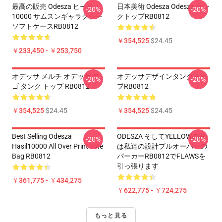
最高の販売 Odesza ヒール
日本美術 Odesza Odesza タン
-20%
-20%
10000 サムスンギャラクシー
クトップRB0812
ソフトケースRB0812
￥354,525
$24.45
￥233,450 - ￥253,750
オデッサ メルチ オデッサ ロ
オデッサデザインタンクトッ
-20%
-20%
ゴ タンク トップ RB0812
プRB0812
￥354,525
$24.45
￥354,525
$24.45
Best Selling Odesza
ODESZA そしてYELLOWの家
-20%
-20%
Hasil10000 All Over Print Tote
は私達の設計プルオーバーの
Bag RB0812
パーカーRB0812でFLAWSを
引っ張ります
￥361,775 - ￥434,275
￥622,775 - ￥724,275
もっと見る