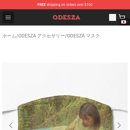
FREE
shipping on orders over $100
ODESZA Shop - Official ODESZA Merchandise Store
Open menu
ホーム
/
ODESZA アクセサリー
/
ODESZA マスク