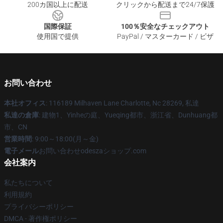
200カ国以上に配送
クリックから配送まで24/7保護
国際保証
100％安全なチェックアウト
使用国で提供
PayPal / マスターカード / ビザ
お問い合わせ
本社オフィス
: 116189 Milhaven Lane Charlotte, Nc 28269, 私達
私達の倉庫
: 建物1、Yinheの庭、Yueqing都市、浙江省、Dunhuang都
市、CN
営業時間
: 9:00～18:00(月～金)
電子メール
お問い合わせodeszaショップ.com
会社案内
私たちについて
利用規約
プライバシーポリシー
DMCA - 著作権ポリシー