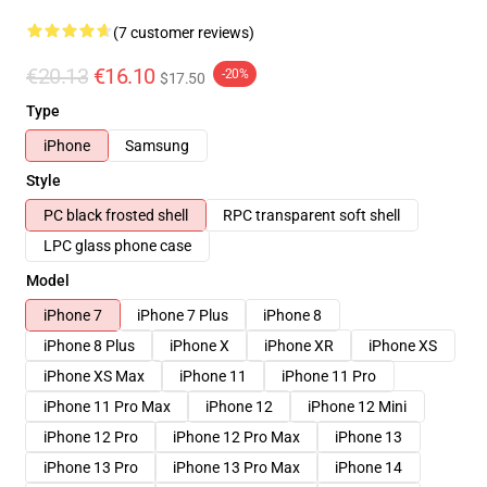
(7 customer reviews)
€20.13
€16.10
-20%
$17.50
Type
iPhone
Samsung
Style
PC black frosted shell
RPC transparent soft shell
LPC glass phone case
Model
iPhone 7
iPhone 7 Plus
iPhone 8
iPhone 8 Plus
iPhone X
iPhone XR
iPhone XS
iPhone XS Max
iPhone 11
iPhone 11 Pro
iPhone 11 Pro Max
iPhone 12
iPhone 12 Mini
iPhone 12 Pro
iPhone 12 Pro Max
iPhone 13
iPhone 13 Pro
iPhone 13 Pro Max
iPhone 14