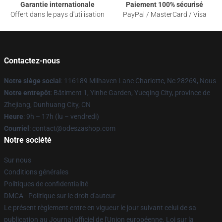
Garantie internationale
Paiement 100% sécurisé
Offert dans le pays d'utilisation
PayPal / MasterCard / Visa
Contactez-nous
Notre siège social
: 116189 Milhaven Lane Charlotte, Nc 28269, Nous
Notre entrepôt
: Bâtiment 1, Yinhe Garden, Yueqing City, province de
Zhejiang, Dunhuang City, CN
Heure
: 9h – 17h (lu – vendredi)
Courriel
: contact@odeszashop.com
Notre société
Sur nous
Conditions générales
Politiques de confidentialité
DMCA - Politique sur le droit d'auteur
Le présent règlement entre en vigueur le jour suivant celui de sa
publication au Journal officiel de l'Union européenne. Loi sur la