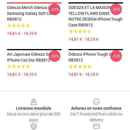
Odesza Merch Odesza Logo
ODESZA ET LA MAISON
-20%
-20%
Samsung Galaxy Soft Case
YELLOW FLAWS DANS
RB0812
NOTRE DESIGN IPhone Tough
Case RB0812
14,81 € - 16,10 €
14,81 € - 16,10 €
Art Japonais Odesza Odesza
Odesza IPhone Tough Case
-20%
-20%
IPhone Cas Dur RB0812
RB0812
14,81 € - 16,10 €
14,81 € - 16,10 €
Footer
Livraison mondiale
Achetez en toute confiance
Nous livrons dans plus de 200
24/7 Protected from clicks to
pays
delivery