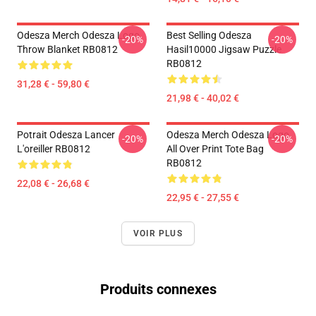
Odesza Merch Odesza Logo
Best Selling Odesza
-20%
-20%
Throw Blanket RB0812
Hasil10000 Jigsaw Puzzle
RB0812
31,28 € - 59,80 €
21,98 € - 40,02 €
Potrait Odesza Lancer
Odesza Merch Odesza Logo
-20%
-20%
L'oreiller RB0812
All Over Print Tote Bag
RB0812
22,08 € - 26,68 €
22,95 € - 27,55 €
VOIR PLUS
Produits connexes