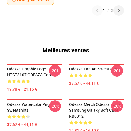
1
/
2
Meilleures ventes
Odesza Graphic Logo
Odesza Fan Art Sweatshirts
-20%
-20%
HTCT3107 ODESZA Cap
37,67 € - 44,11 €
19,78 € - 21,16 €
Odesza Watercolor.png
Odesza Merch Odesza Logo
-20%
-20%
Sweatshirts
Samsung Galaxy Soft Case
RB0812
37,67 € - 44,11 €
14,81 € - 16,10 €