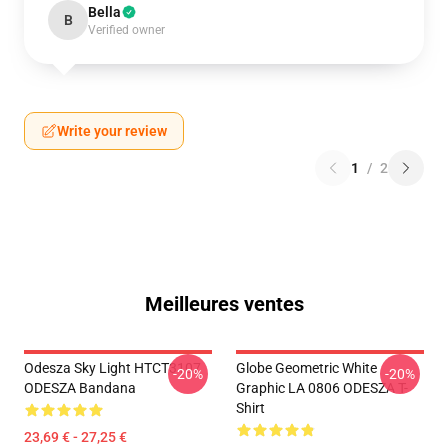
Bella
B
Verified owner
Write your review
1
/
2
Meilleures ventes
Odesza Sky Light HTCT3107
Globe Geometric White
-20%
-20%
ODESZA Bandana
Graphic LA 0806 ODESZA T-
Shirt
23,69 € - 27,25 €