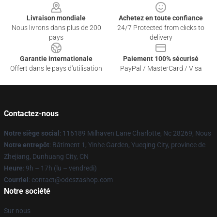
Livraison mondiale
Achetez en toute confiance
Nous livrons dans plus de 200
24/7 Protected from clicks to
pays
delivery
Garantie internationale
Paiement 100% sécurisé
Offert dans le pays d'utilisation
PayPal / MasterCard / Visa
Contactez-nous
Notre siège social
: 116189 Milhaven Lane Charlotte, Nc 28269, Nous
Notre entrepôt
: Bâtiment 1, Yinhe Garden, Yueqing City, province de
Zhejiang, Dunhuang City, CN
Heure
: 9h – 17h (lu – vendredi)
Courriel
: contact@odeszashop.com
Notre société
Sur nous