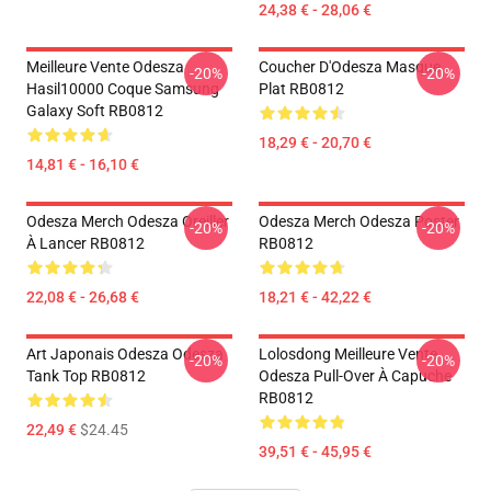
24,38 € - 28,06 €
Meilleure Vente Odesza
Coucher D'Odesza Masque
-20%
-20%
Hasil10000 Coque Samsung
Plat RB0812
Galaxy Soft RB0812
18,29 € - 20,70 €
14,81 € - 16,10 €
Odesza Merch Odesza Oreiller
Odesza Merch Odesza Poster
-20%
-20%
À Lancer RB0812
RB0812
22,08 € - 26,68 €
18,21 € - 42,22 €
Art Japonais Odesza Odesza
Lolosdong Meilleure Vente
-20%
-20%
Tank Top RB0812
Odesza Pull-Over À Capuche
RB0812
22,49 €
$24.45
39,51 € - 45,95 €