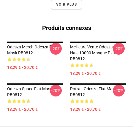
VOIR PLUS
Produits connexes
Odesza Merch Odesza Flat
Meilleure Vente Odesza
-20%
-20%
Mask RB0812
Hasil10000 Masque Plat
RB0812
18,29 € - 20,70 €
18,29 € - 20,70 €
Odesza Space Flat Masque
Potrait Odesza Flat Mask
-20%
-20%
RB0812
RB0812
18,29 € - 20,70 €
18,29 € - 20,70 €
Footer