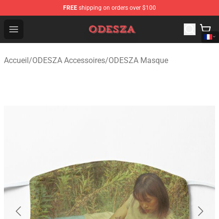
FREE
shipping on orders over $100
ODESZA Shop - Official ODESZA Merchandise Store
Open menu
Accueil
/
ODESZA Accessoires
/
ODESZA Masque